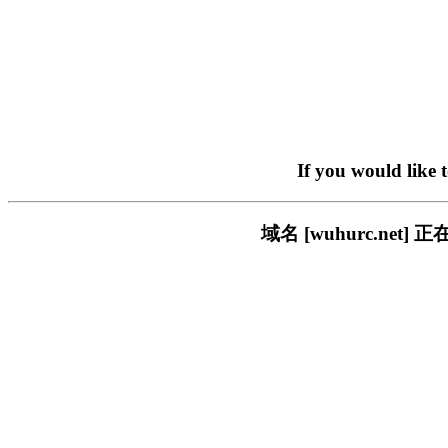
If you would like 
域名 [wuhurc.n