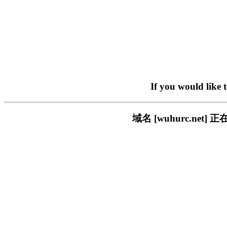
If you would like 
域名 [wuhurc.n