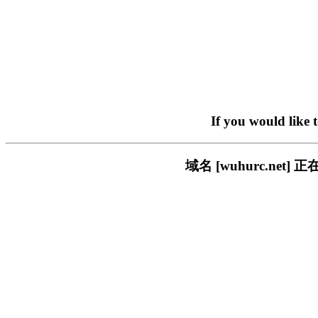
If you would like 
域名 [wuhurc.n