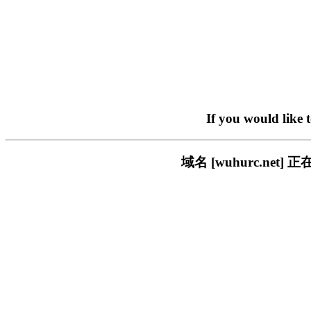
If you would like 
域名 [wuhurc.n